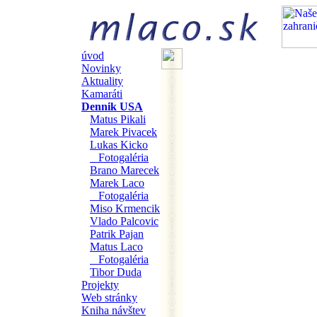
úvod
Novinky
Aktuality
Kamaráti
Dennik USA
Matus Pikali
Marek Pivacek
Lukas Kicko
Fotogaléria
Brano Marecek
Marek Laco
Fotogaléria
Miso Krmencik
Vlado Palcovic
Patrik Pajan
Matus Laco
Fotogaléria
Tibor Duda
Projekty
Web stránky
Kniha návštev