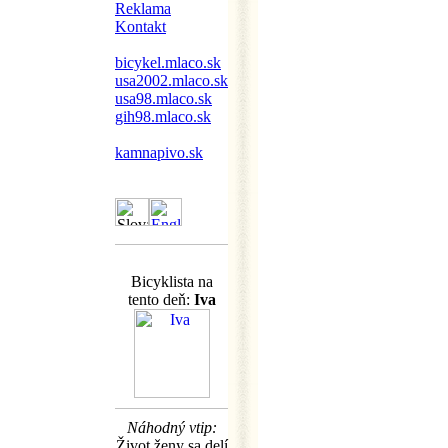
Reklama
Kontakt
bicykel.mlaco.sk
usa2002.mlaco.sk
usa98.mlaco.sk
gih98.mlaco.sk
kamnapivo.sk
Bicyklista na
tento deň:
Iva
Náhodný vtip:
Život ženy sa delí