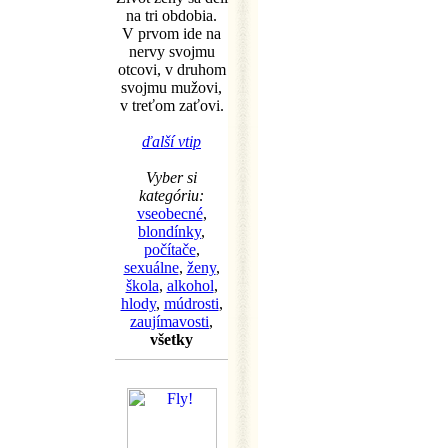
na tri obdobia.
V prvom ide na
nervy svojmu
otcovi, v druhom
svojmu mužovi,
v treťom zaťovi.
ďalší vtip
Vyber si
kategóriu:
vseobecné
,
blondínky
,
počítače
,
sexuálne
,
ženy
,
škola
,
alkohol
,
hlody
,
múdrosti
,
zaujímavosti
,
všetky