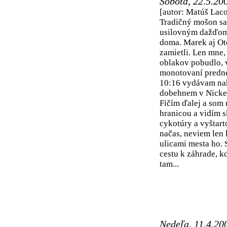
Sobota, 22.5.20
[autor: Matúš Laco
Tradičný mošon sa 
usilovným dažďom. 
doma. Marek aj Ot
zamietli. Len mne,
oblakov pobudlo, v
monotovaní predné
10:16 vydávam nah
dobehnem v Nickels
Fičím ďalej a som
hranicou a vidím s
cykotúry a vyštar
načas, neviem len
ulicami mesta ho. 
cestu k záhrade, 
tam...
Nedeľa, 11.4.20