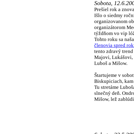
Sobota, 12.6.20
Prešiel rok a znov
Išlo o siedmy ročn
organizovanom o
organizátorom Meď
týždňom vo vip lóž
Tohto roku sa naš
členovia spred ro
tento zdravý trend
Majovi, Lukášovi, 
Luboš a Mišow.
Štartujeme v sobot
Biskupiciach, kam
Tu stretáme Luboša
slnečný deň. Ondro
Mišow, lež zablúdil