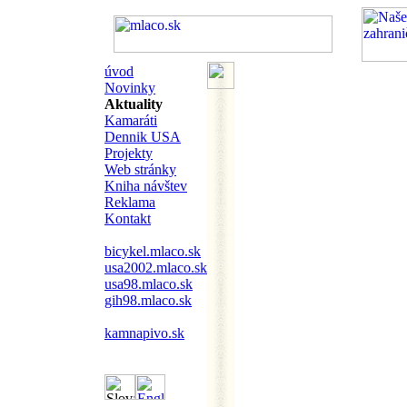
úvod
Novinky
Aktuality
Kamaráti
Dennik USA
Projekty
Web stránky
Kniha návštev
Reklama
Kontakt
bicykel.mlaco.sk
usa2002.mlaco.sk
usa98.mlaco.sk
gih98.mlaco.sk
kamnapivo.sk