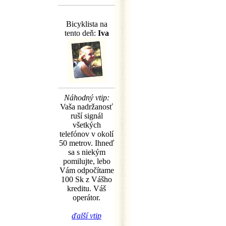
Bicyklista na
tento deň:
Iva
Náhodný vtip:
Vaša nadržanosť
ruší signál
všetkých
telefónov v okolí
50 metrov. Ihneď
sa s niekým
pomilujte, lebo
Vám odpočítame
100 Sk z Vášho
kreditu. Váš
operátor.
ďalší vtip