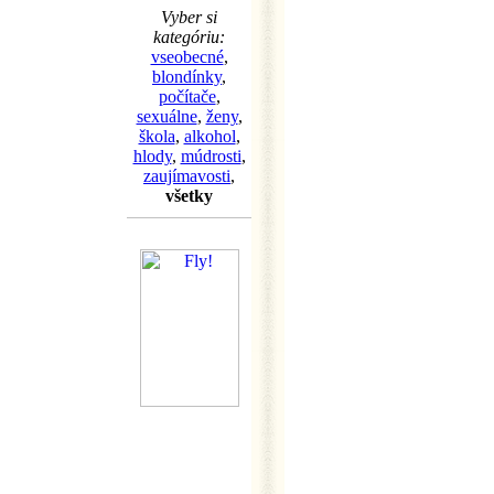
Vyber si
kategóriu:
vseobecné
,
blondínky
,
počítače
,
sexuálne
,
ženy
,
škola
,
alkohol
,
hlody
,
múdrosti
,
zaujímavosti
,
všetky