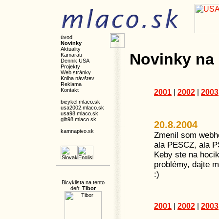
úvod
Novinky
Aktuality
Novinky na 
Kamaráti
Dennik USA
Projekty
Web stránky
Kniha návštev
Reklama
Kontakt
2001
|
2002
|
2003
bicykel.mlaco.sk
usa2002.mlaco.sk
usa98.mlaco.sk
gih98.mlaco.sk
20.8.2004
kamnapivo.sk
Zmenil som webho
ala PESCZ, ala 
Keby ste na hocik
problémy, dajte m
:)
Bicyklista na tento
deň:
Tibor
2001
|
2002
|
2003