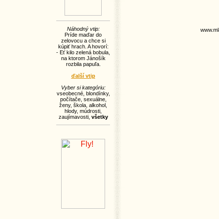
Náhodný vtip:
www.ml
Príde maďar do
zelovocu a chce si
kúpiť hrach. A hovorí:
- Eť kilo zelená bobula,
na ktorom Jánošík
rozbila papuľa.
ďalší vtip
Vyber si kategóriu:
vseobecné
,
blondínky
,
počítače
,
sexuálne
,
ženy
,
škola
,
alkohol
,
hlody
,
múdrosti
,
zaujímavosti
,
všetky