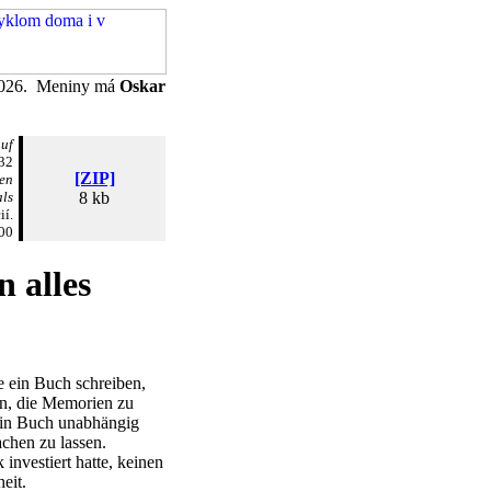
 2026. Meniny má
Oskar
uf
32
[ZIP]
sen
als
8 kb
ií.
00
n alles
e ein Buch schreiben,
hen, die Memorien zu
 ein Buch unabhängig
chen zu lassen.
investiert hatte, keinen
eit.