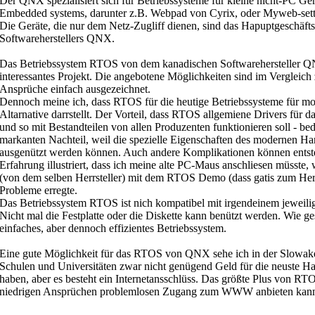
Der QNX spezialisiert sich für Betriebssysteme für kleine nicht-PC Ge
Embedded systems, darunter z.B. Webpad von Cyrix, oder Myweb-sett
Die Geräte, die nur dem Netz-Zugliff dienen, sind das Hapuptgeschäfts
Softwareherstellers QNX.
Das Betriebssystem RTOS von dem kanadischen Softwarehersteller QNX
interessantes Projekt. Die angebotene Möglichkeiten sind im Vergleich
Ansprüche einfach ausgezeichnet.
Dennoch meine ich, dass RTOS für die heutige Betriebssysteme für m
Altarnative darrstellt. Der Vorteil, dass RTOS allgemiene Drivers für 
und so mit Bestandteilen von allen Produzenten funktionieren soll - bed
markanten Nachteil, weil die spezielle Eigenschaften des modernen Ha
ausgenützt werden können. Auch andere Komplikationen können entst
Erfahrung illustriert, dass ich meine alte PC-Maus anschliesen müsste,
(von dem selben Herrsteller) mit dem RTOS Demo (dass gatis zum Herr
Probleme erregte.
Das Betriebssystem RTOS ist nich kompatibel mit irgendeinem jeweil
Nicht mal die Festplatte oder die Diskette kann benützt werden. Wie gesa
einfaches, aber dennoch effizientes Betriebssystem.
Eine gute Möglichkeit für das RTOS von QNX sehe ich in der Slowake
Schulen und Universitäten zwar nicht genügend Geld für die neuste H
haben, aber es besteht ein Internetansschlüss. Das größte Plus von RTOS
niedrigen Ansprüchen problemlosen Zugang zum WWW anbieten kan