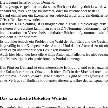
Die Lösung heisst Print on Demand.
Kurz gesagt, es geht darum, dass das Buch erst dann gedrückt wird, 
anhand digitaler Vorlage im Internet, oder im Buchhandel bestellt.
Da auf einmal nur ein Exemplar ausgedrückt wird, wird ein digitaler K
Offset-Drucker verwendet.
Für zirka 1800 Schiling ist es möglich eine digitale Druckvorlage erstel
weiteren 840 Schiling kann man eine ISDN Nummner bekommen. Es b
im internationalen Verzeichnis lieferbaber Bücher aufgenommen wird. 
von dem Autor bestimmt.
Es gibt hier jedoch ein Problem: die Wahl der Schriftart und die Gesta
liegt völlig in der Kompetenz des Autors. Und da der Autor dazu oft ni
kann es zu unharmonischen Lösungen kommen.
Auch hier bleibt der herstellerwillige Autor nicht alleine. Es gibt Spezia
den Manuskripten ein profesionelles Produkt erzeugen.
Das Print on Demand ist eine interessante Erfindung, und es ist anzune
der Zukunft verbreitet. Obwohl ich übers PoD in der Slovakei noch nic
ich für PoD in der Slowakei gute Chancen. Es gibt bei uns gewiss Aut
eines Verlags auf ähnliche Problemen stiesen, wie ihre deutschsprachi
Das kanadische Disketten-Wunder
Es handelt sich hier um ein Computer-Betriebssystem, das von dem ka