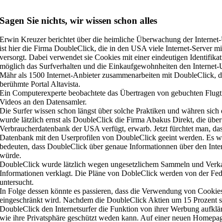
Sagen Sie nichts, wir wissen schon alles
Erwin Kreuzer berichtet über die heimliche Überwachung der Interne
ist hier die Firma DoubleClick, die in den USA viele Internet-Server 
versorgt. Dabei verwendet sie Cookies mit einer eindeutigen Identifika
möglich das Surfverhalten und die Einkaufgewohnheiten den Internet-
Mähr als 1500 Internet-Anbieter zusammenarbeiten mit DoubleClick, d
berühmte Portal Altavista.
Ein Computerexperte beobachtete das Übertragen von gebuchten Flugti
Videos an den Datensamler.
Die Surfer wissen schon längst über solche Praktiken und währen sich 
wurde lätzlich ernst als DoubleClick die Firma Abakus Direkt, die über
Verbraucherdatenbank der USA verfügt, erwarb. Jetzt fürchtet man, da
Datenbank mit den Userprofilen von DoubleClick geeint werden. Es wü
bedeuten, dass DoubleClick über genaue Informationnen über den Inter
würde.
DoubleClick wurde lätzlich wegen ungesetzlichem Sammeln und Verka
Informationen verklagt. Die Pläne von DobleClick werden von der Fe
untersucht.
In Folge dessen könnte es passieren, dass die Verwendung von Cookies
eingeschränkt wird. Nachdem die DoubleClick Aktien um 15 Prozent s
DoubleClick den Internetsurfer die Funktion von ihrer Werbung aufklä
wie ihre Privatsphäre geschützt weden kann. Auf einer neuen Homepage 