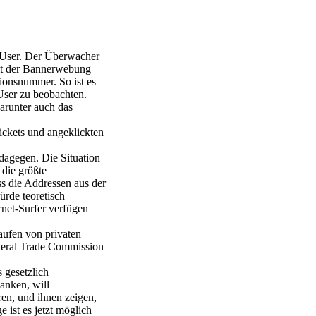
t-User. Der Überwacher
mit der Bannerwebung
tionsnummer. So ist es
User zu beobachten.
arunter auch das
ckets und angeklickten
dagegen. Die Situation
 die größte
ss die Addressen aus der
rde teoretisch
net-Surfer verfügen
ufen von privaten
deral Trade Commission
 gesetzlich
anken, will
ren, und ihnen zeigen,
ist es jetzt möglich