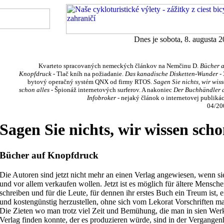
Dnes je sobota, 8. augusta
Kvarteto spracovaných nemeckých článkov na Nemčinu D.
Bücher a
Knopfdruck
- Tlač kníh na požiadanie.
Das kanadische Disketten-Wunder
- 
bytový operačný systém QNX od firmy RTOS.
Sagen Sie nichts, wir wis
schon alles
- Špionáž internetových surferov. A nakoniec
Der Buchhändler 
Infobroker
- nejaký článok o internetovej publikác
04/20
Sagen Sie nichts, wir wissen scho
Bücher auf Knopfdruck
Die Autoren sind jetzt nicht mehr an einen Verlag angewiesen, wenn si
und vor allem verkaufen wollen. Jetzt ist es möglich für ältere Mensc
schreiben und für die Leute, für dennen ihr erstes Buch ein Treum ist,
und kostengünstig herzustellen, ohne sich vom Lekorat Vorschriften ma
Die Zieten wo man trotz viel Zeit und Bemühung, die man in sien Werk 
Verlag finden konnte, der es produzieren würde, sind in der Vergangenh