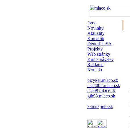
úvod
Novinky
Aktuality
Kamaráti
Dennik USA
Projekty
Web stránky
Kniha návštev
Reklama
Kontakt
bicykel.mlaco.sk
usa2002.mlaco.sk
usa98.mlaco.sk
gih98.mlaco.sk
kamnapivo.sk