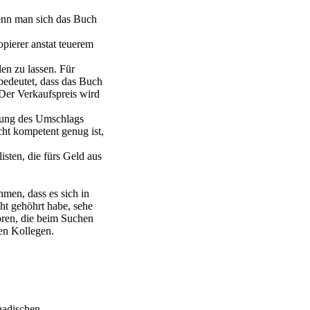
wenn man sich das Buch
opierer anstat teuerem
len zu lassen. Für
edeutet, dass das Buch
Der Verkaufspreis wird
ltung des Umschlags
cht kompetent genug ist,
listen, die fürs Geld aus
hmen, dass es sich in
ht gehöhrt habe, sehe
oren, die beim Suchen
gen Kollegen.
nadischen