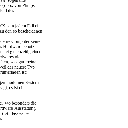
räte, sogenante
op-box von Philips.
feld des
 is in jedem Fall ein
 zu den so bescheidenen
oderne Computer keine
das Hardware benützt -
eutet gleichzeitig einen
rdwares nicht
ehen, was gut meine
 weil der neuere Typ
unterladen ist)
igen modernen System.
gt, es ist ein
i, wo besonders die
ardware-Ausstattung
 ist, dass es bei
n.