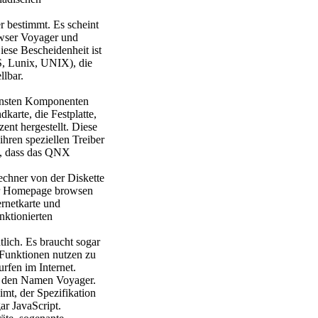
 bestimmt. Es scheint
wser Voyager und
iese Bescheidenheit ist
, Lunix, UNIX), die
llbar.
ensten Komponenten
karte, die Festplatte,
ent hergestellt. Diese
ihren speziellen Treiber
ig, dass das QNX
echner von der Diskette
ner Homepage browsen
ernetkarte und
ktionierten
lich. Es braucht sogar
 Funktionen nutzen zu
rfen im Internet.
gt den Namen Voyager.
imt, der Spezifikation
ar JavaScript.