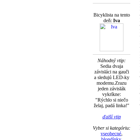
Bicyklista na tento
deň:
Iva
Náhodný vtip:
Sedia dvaja
závisláci na gauči
a sledujú LED-ky
modemu.Zrazu
jeden závislák
vykríkne:
"Rýchlo si niečo
želaj, padá linka!"
ďalší vtip
Vyber si kategóriu:
vseobecné
,
blondínky
,