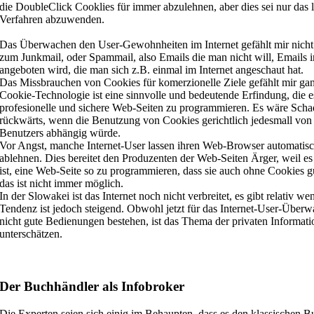
die DoubleClick Cooklies für immer abzulehnen, aber dies sei nur das l
Verfahren abzuwenden.
Das Überwachen den User-Gewohnheiten im Internet gefählt mir nicht
zum Junkmail, oder Spammail, also Emails die man nicht will, Emails
angeboten wird, die man sich z.B. einmal im Internet angeschaut hat.
Das Missbrauchen von Cookies für komerzionelle Ziele gefählt mir gan
Cookie-Technologie ist eine sinnvolle und bedeutende Erfindung, die e
profesionelle und sichere Web-Seiten zu programmieren. Es wäre Schad
rückwärts, wenn die Benutzung von Cookies gerichtlich jedesmall vo
Benutzers abhängig würde.
Vor Angst, manche Internet-User lassen ihren Web-Browser automatisc
ablehnen. Dies bereitet den Produzenten der Web-Seiten Ärger, weil es
ist, eine Web-Seite so zu programmieren, dass sie auch ohne Cookies 
das ist nicht immer möglich.
In der Slowakei ist das Internet noch nicht verbreitet, es gibt relativ we
Tendenz ist jedoch steigend. Obwohl jetzt für das Internet-User-Über
nicht gute Bedienungen bestehen, ist das Thema der privaten Informati
unterschätzen.
Der Buchhändler als Infobroker
Die Experten seien sich einig im Behaupten, dass es den klassischen B