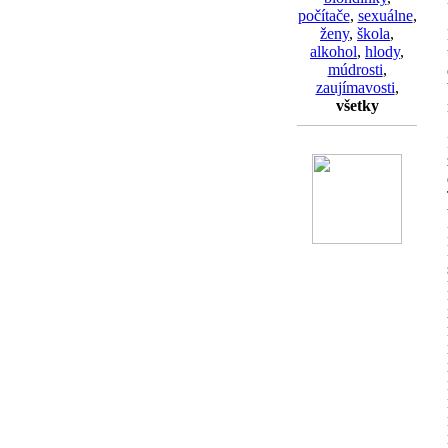
počítače
,
sexuálne
,
ženy
,
škola
,
alkohol
,
hlody
,
múdrosti
,
zaujímavosti
,
všetky