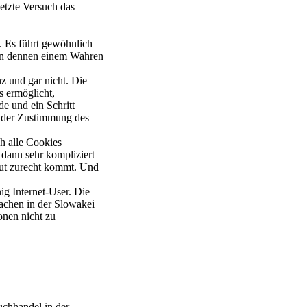
etzte Versuch das
. Es führt gewöhnlich
 in dennen einem Wahren
z und gar nicht. Die
s ermöglicht,
e und ein Schritt
n der Zustimmung des
h alle Cookies
 dann sehr kompliziert
gut zurecht kommt. Und
nig Internet-User. Die
wachen in der Slowakei
onen nicht zu
uchhandel in der