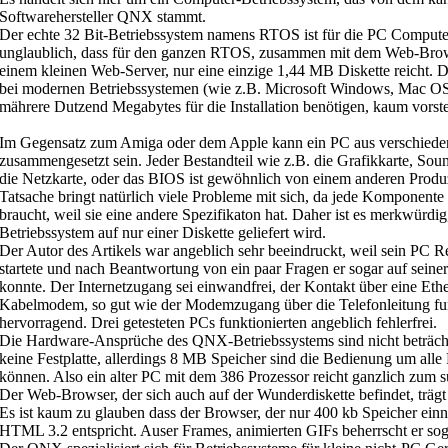
Softwarehersteller QNX stammt.
Der echte 32 Bit-Betriebssystem namens RTOS ist für die PC Computer
unglaublich, dass für den ganzen RTOS, zusammen mit dem Web-Bro
einem kleinen Web-Server, nur eine einzige 1,44 MB Diskette reicht. D
bei modernen Betriebssystemen (wie z.B. Microsoft Windows, Mac OS
mährere Dutzend Megabytes für die Installation benötigen, kaum vorste
Im Gegensatz zum Amiga oder dem Apple kann ein PC aus verschied
zusammengesetzt sein. Jeder Bestandteil wie z.B. die Grafikkarte, Sound
die Netzkarte, oder das BIOS ist gewöhnlich von einem anderen Produz
Tatsache bringt natürlich viele Probleme mit sich, da jede Komponente 
braucht, weil sie eine andere Spezifikaton hat. Daher ist es merkwürd
Betriebssystem auf nur einer Diskette geliefert wird.
Der Autor des Artikels war angeblich sehr beeindruckt, weil sein PC R
startete und nach Beantwortung von ein paar Fragen er sogar auf sei
konnte. Der Internetzugang sei einwandfrei, der Kontakt über eine Eth
Kabelmodem, so gut wie der Modemzugang über die Telefonleitung fun
hervorragend. Drei getesteten PCs funktionierten angeblich fehlerfrei.
Die Hardware-Ansprüche des QNX-Betriebssystems sind nicht beträcht
keine Festplatte, allerdings 8 MB Speicher sind die Bedienung um alle
können. Also ein alter PC mit dem 386 Prozessor reicht ganzlich zum su
Der Web-Browser, der sich auch auf der Wunderdiskette befindet, trä
Es ist kaum zu glauben dass der Browser, der nur 400 kb Speicher einn
HTML 3.2 entspricht. Auser Frames, animierten GIFs beherrscht er sog