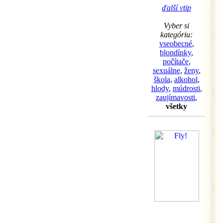
ďalší vtip
Vyber si
kategóriu:
vseobecné
,
blondínky
,
počítače
,
sexuálne
,
ženy
,
škola
,
alkohol
,
hlody
,
múdrosti
,
zaujímavosti
,
všetky