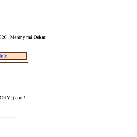
 2026. Meniny má
Oskar
Info
UCHY :) cool!